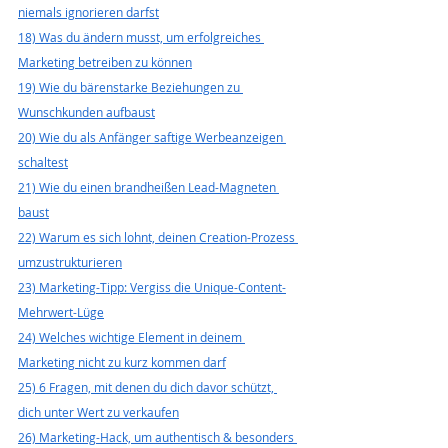
niemals ignorieren darfst
18) Was du ändern musst, um erfolgreiches 
Marketing betreiben zu können
19) Wie du bärenstarke Beziehungen zu 
Wunschkunden aufbaust
20) Wie du als Anfänger saftige Werbeanzeigen 
schaltest
21) Wie du einen brandheißen Lead-Magneten 
baust
22) Warum es sich lohnt, deinen Creation-Prozess 
umzustrukturieren
23) Marketing-Tipp: Vergiss die Unique-Content-
Mehrwert-Lüge
24) Welches wichtige Element in deinem 
Marketing nicht zu kurz kommen darf
25) 6 Fragen, mit denen du dich davor schützt, 
dich unter Wert zu verkaufen
26) Marketing-Hack, um authentisch & besonders 