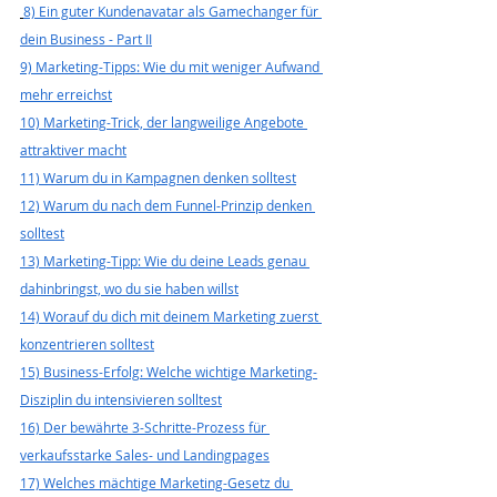
8) Ein guter Kundenavatar als Gamechanger für 
dein Business - Part II
9) Marketing-Tipps: Wie du mit weniger Aufwand 
mehr erreichst
10) Marketing-Trick, der langweilige Angebote 
attraktiver macht
11) Warum du in Kampagnen denken solltest
12) Warum du nach dem Funnel-Prinzip denken 
solltest
13) Marketing-Tipp: Wie du deine Leads genau 
dahinbringst, wo du sie haben willst
14) Worauf du dich mit deinem Marketing zuerst 
konzentrieren solltest
15) Business-Erfolg: Welche wichtige Marketing-
Disziplin du intensivieren solltest
16) Der bewährte 3-Schritte-Prozess für 
verkaufsstarke Sales- und Landingpages
17) Welches mächtige Marketing-Gesetz du 