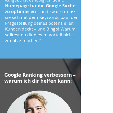
Homepage für die Google Suche
zu optimieren
– und zwar so, dass
sie sich mit dem Keywords bzw. der
Fragestellung deines potenziellen
Kunden deckt – und Bingo! Warum
solltest du dir diesen Vorteil nicht
zunutze machen?
Google Ranking verbessern –
warum ich dir helfen kann: