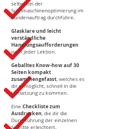
selbst bei der
Suchmaschinenoptimierung im
Kundenauftrag durchführe.
Glasklare und leicht
verständliche
Handlungsaufforderungen
nach jeder Lektion.
Geballtes Know-how auf 30
Seiten kompakt
zusammengefasst
, welches es
dir ermöglicht, schnell in die
Umsetzung zu kommen.
Eine
Checkliste zum
Ausdrucken
, die dir die
Durchführung der einzelnen
Schritte erleichtert.