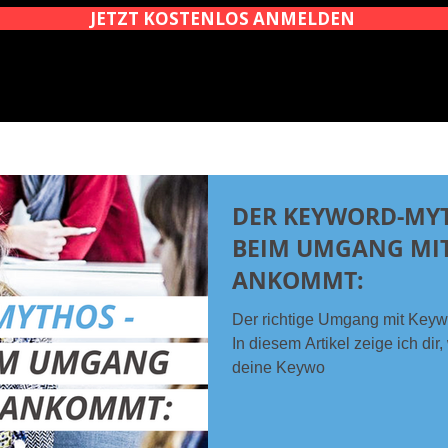
JETZT KOSTENLOS ANMELDEN
DER KEYWORD-MYT
BEIM UMGANG MI
ANKOMMT:
Der richtige Umgang mit Keywo
In diesem Artikel zeige ich dir,
deine Keywo