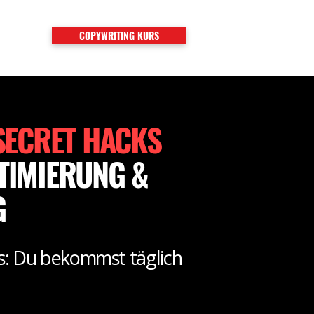
COPYWRITING KURS
TAKT
SECRET HACKS
TIMIERUNG &
G
s: Du bekommst täglich