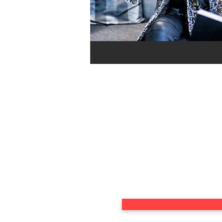
DU TRÄUMST VON 
UND DEINE 
Dann lerne Copywr
verführen. Wi