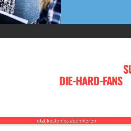
EINER WEBSITE, DIE DICH ZUM
S
LESER IN ECHTE
DIE-HARD-FANS
V
iting - die Kunst, Menschen mit geschr
e das funktioniert, zeige ich dir in mein
Jetzt kostenlos abonnieren