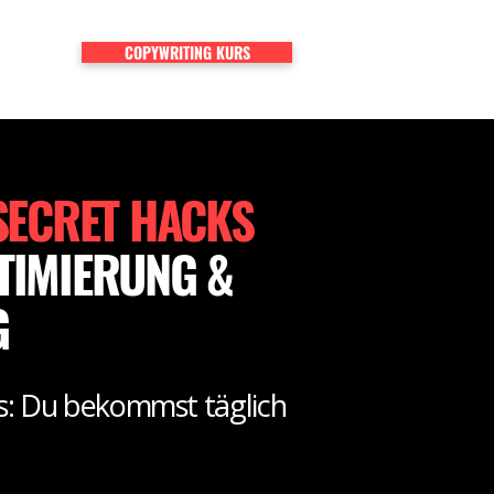
COPYWRITING KURS
AKT
SECRET HACKS
TIMIERUNG &
G
s: Du bekommst täglich