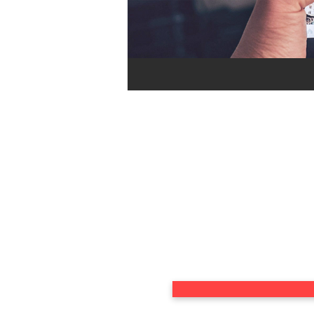
DU TRÄUMST VON 
UND DEINE 
Dann lerne Copywr
verführen. Wi