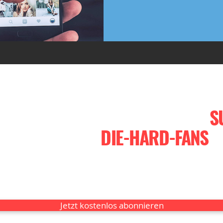
EINER WEBSITE, DIE DICH ZUM
S
LESER IN ECHTE
DIE-HARD-FANS
V
iting - die Kunst, Menschen mit geschr
e das funktioniert, zeige ich dir in mein
Jetzt kostenlos abonnieren