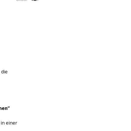
 die
hen“
in einer