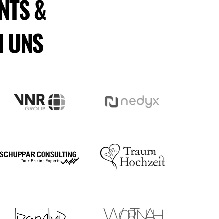
NTS &
 UNS