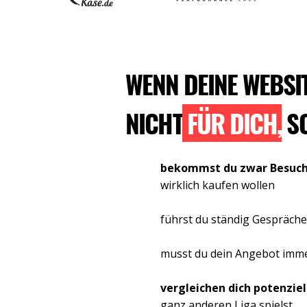
WENN DEINE WEBSI
NICHT
FÜR DICH,
S
bekommst du zwar Besuc
wirklich kaufen wollen
führst du ständig Gespräch
musst du dein Angebot imm
vergleichen dich potenzie
ganz anderen Liga spielst