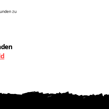
unden zu
nden
ld